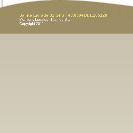
Sainte Livrade 31 GPS : 43.650414,1.105126
Mentions Légales
-
Plan du Site
Copyright 2011