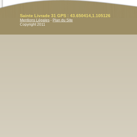
Sainte Livrade 31 GPS : 43.650414,1.105126
Mentions Légales
-
Plan du Site
Copyright 2011