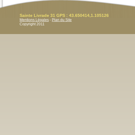
Sainte Livrade 31 GPS : 43.650414,1.105126
Mentions Légales
-
Plan du Site
Copyright 2011