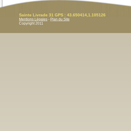
Sainte Livrade 31 GPS : 43.650414,1.105126
Mentions Légales
-
Plan du Site
Copyright 2011