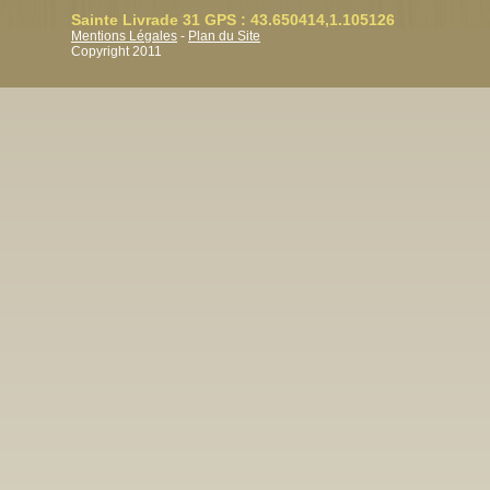
Sainte Livrade 31 GPS : 43.650414,1.105126
Mentions Légales
-
Plan du Site
Copyright 2011