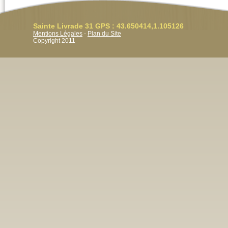
Sainte Livrade 31 GPS : 43.650414,1.105126
Mentions Légales
-
Plan du Site
Copyright 2011