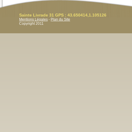
Sainte Livrade 31 GPS : 43.650414,1.105126
Mentions Légales
-
Plan du Site
Copyright 2011