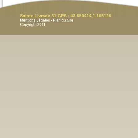
Sainte Livrade 31 GPS : 43.650414,1.105126
Mentions Légales
-
Plan du Site
Copyright 2011