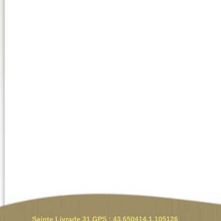
Sainte Livrade 31 GPS : 43.650414,1.105126