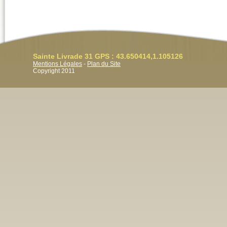
Sainte Livrade 31 GPS : 43.650414,1.105126
Mentions Légales
-
Plan du Site
Copyright 2011