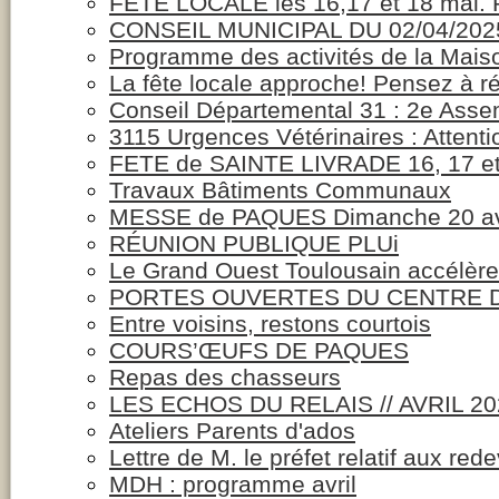
FETE LOCALE les 16,17 et 18 mai. P
CONSEIL MUNICIPAL DU 02/04/202
Programme des activités de la Maison
La fête locale approche! Pensez à r
Conseil Départemental 31 : 2e Assem
3115 Urgences Vétérinaires : Attent
FETE de SAINTE LIVRADE 16, 17 et
Travaux Bâtiments Communaux
MESSE de PAQUES Dimanche 20 avr
RÉUNION PUBLIQUE PLUi
Le Grand Ouest Toulousain accélère 
PORTES OUVERTES DU CENTRE D
Entre voisins, restons courtois
COURS’ŒUFS DE PAQUES
Repas des chasseurs
LES ECHOS DU RELAIS // AVRIL 20
Ateliers Parents d'ados
Lettre de M. le préfet relatif aux r
MDH : programme avril