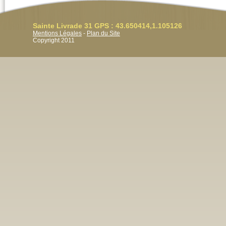
Sainte Livrade 31 GPS : 43.650414,1.105126
Mentions Légales
-
Plan du Site
Copyright 2011