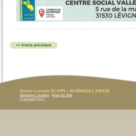
<< Article précédent
Sainte Livrade 31 GPS : 43.650414,1.105126
Mentions Légales
-
Plan du Site
Copyright 2011