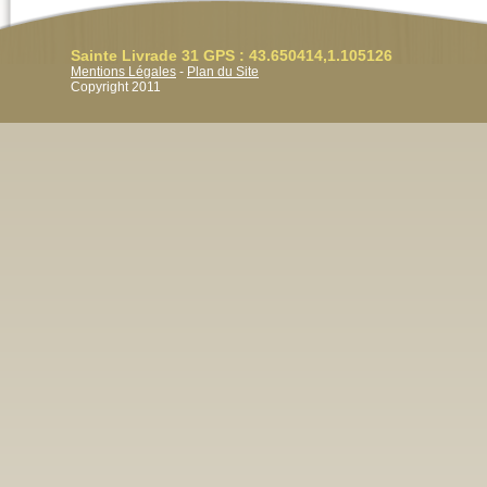
Sainte Livrade 31 GPS : 43.650414,1.105126
Mentions Légales
-
Plan du Site
Copyright 2011