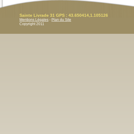
Sainte Livrade 31 GPS : 43.650414,1.105126
Mentions Légales
-
Plan du Site
Copyright 2011