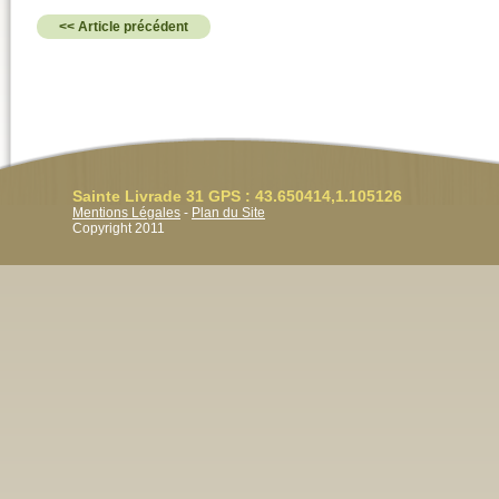
<< Article précédent
Sainte Livrade 31 GPS : 43.650414,1.105126
Mentions Légales
-
Plan du Site
Copyright 2011