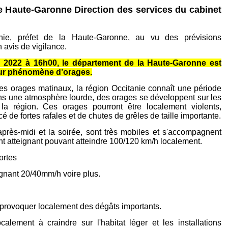
e Haute-Garonne Direction des services du cabinet
nie, préfet de la Haute-Garonne, au vu des prévisions
 avis de vigilance.
 2022 à 16h00, le département de la Haute-Garonne est
ur phénomène d’orages.
des orages matinaux, la région Occitanie connaît une période
ans une atmosphère lourde, des orages se développent sur les
a région. Ces orages pourront être localement violents,
é de fortes rafales et de chutes de grêles de taille importante.
après-midi et la soirée, sont très mobiles et s'accompagnent
ent atteignant pouvant atteindre 100/120 km/h localement.
ortes
ignant 20/40mm/h voire plus.
 provoquer localement des dégâts importants.
alement à craindre sur l'habitat léger et les installations