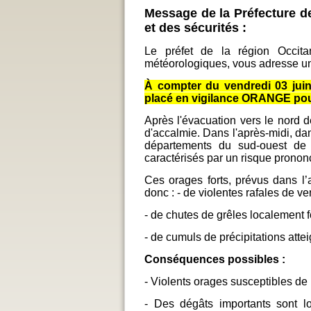
Message de la Préfecture d
et des sécurités :
Le préfet de la région Occita
météorologiques, vous adresse un
À compter du vendredi 03 juin
placé en vigilance ORANGE po
Après l'évacuation vers le nord 
d'accalmie. Dans l'après-midi, d
départements du sud-ouest de l
caractérisés par un risque prononc
Ces orages forts, prévus dans l’
donc : - de violentes rafales de v
- de chutes de grêles localement f
- de cumuls de précipitations atte
Conséquences possibles :
- Violents orages susceptibles de
- Des dégâts importants sont loc