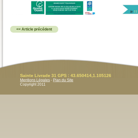
<< Article précédent
Sainte Livrade 31 GPS : 43.650414,1.105126
Mentions Légales
-
Plan du Site
Copyright 2011