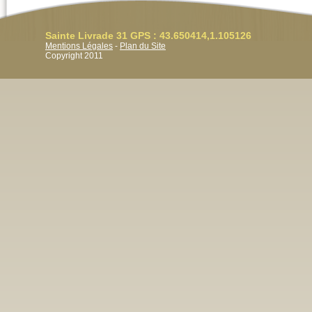
Sainte Livrade 31 GPS : 43.650414,1.105126
Mentions Légales
-
Plan du Site
Copyright 2011