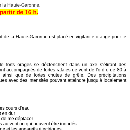
e la Haute-Garonne.
artir de 16 h.
t de la Haute-Garonne est placé en vigilance orange pour le
de forts orages se déclenchent dans un axe s’étirant des
ont accompagnés de fortes rafales de vent de l'ordre de 80 à
 ainsi que de fortes chutes de grêle. Des précipitations
es avec des intensités pouvant atteindre jusqu’à localement
des cours d'eau
t en dur
te de me déplacer
s au vent ou qui peuvent être inondés
one et les appareils électriques