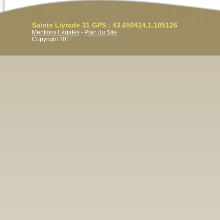
Sainte Livrade 31 GPS : 43.650414,1.105126
Mentions Légales
-
Plan du Site
Copyright 2011