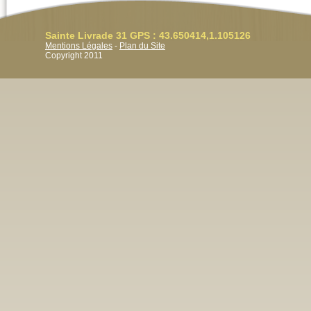
Sainte Livrade 31 GPS : 43.650414,1.105126
Mentions Légales
-
Plan du Site
Copyright 2011