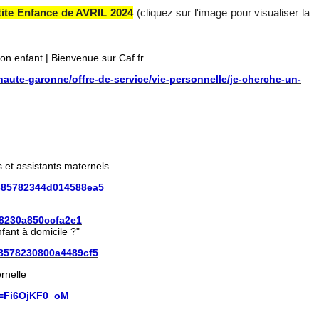
tite Enfance de AVRIL 2024
(cliquez sur l'image pour visualiser la
n enfant | Bienvenue sur Caf.fr
la-haute-garonne/offre-de-service/vie-personnelle/je-cherche-un-
s et assistants maternels
0385782344d014588ea5
78230a850ccfa2e1
fant à domicile ?"
38578230800a4489cf5
rnelle
v=Fi6OjKF0_oM