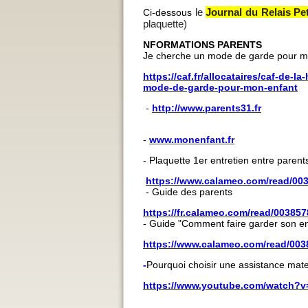
le
Journal du Relais Pe
Ci-dessous
plaquette)
NFORMATIONS PARENTS
Je cherche un mode de garde pour mo
https://caf.fr/allocataires/caf-de-
mode-de-garde-pour-mon-enfant
-
http://www.parents31.fr
-
www.monenfant.fr
- Plaquette 1er entretien entre parent
https://www.calameo.com/read/0
- Guide des parents
https://fr.calameo.com/read/00385
- Guide "Comment faire garder son en
https://www.calameo.com/read/00
-
Pourquoi choisir une assistance mate
https://www.youtube.com/watch?