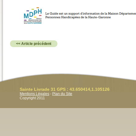
<< Article précédent
Sainte Livrade 31 GPS : 43.650414,1.105126
Mentions Légales
-
Plan du Site
Copyright 2011