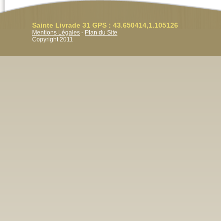
Sainte Livrade 31 GPS : 43.650414,1.105126
Mentions Légales
-
Plan du Site
Copyright 2011