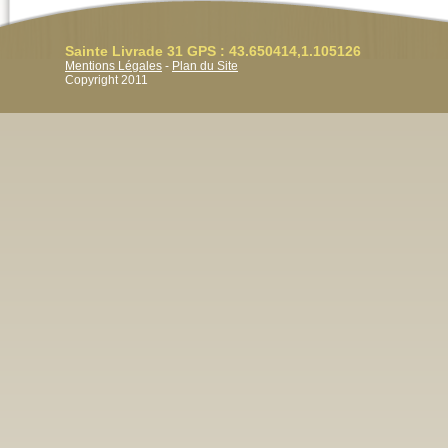
Sainte Livrade 31 GPS : 43.650414,1.105126
Mentions Légales
-
Plan du Site
Copyright 2011