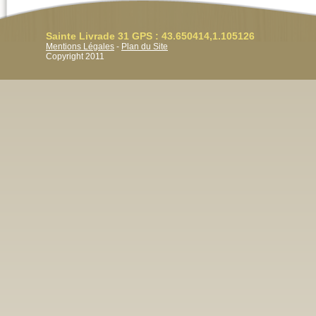
Sainte Livrade 31 GPS : 43.650414,1.105126
Mentions Légales
-
Plan du Site
Copyright 2011