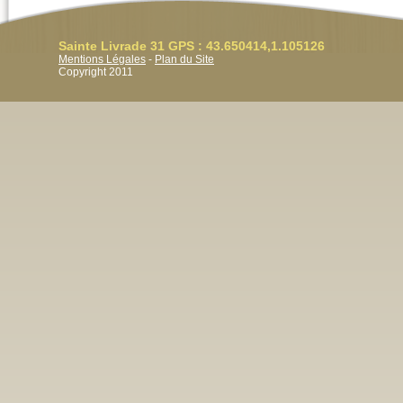
Sainte Livrade 31 GPS : 43.650414,1.105126
Mentions Légales
-
Plan du Site
Copyright 2011