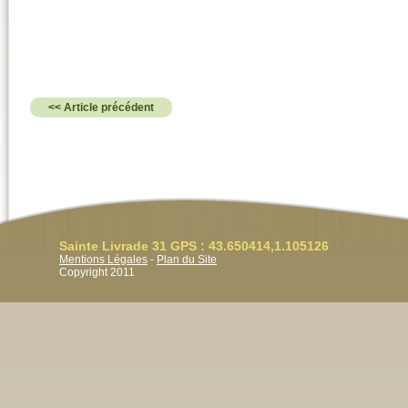
<< Article précédent
Sainte Livrade 31 GPS : 43.650414,1.105126
Mentions Légales
-
Plan du Site
Copyright 2011