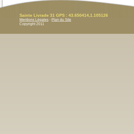
Sainte Livrade 31 GPS : 43.650414,1.105126
Mentions Légales
-
Plan du Site
Copyright 2011