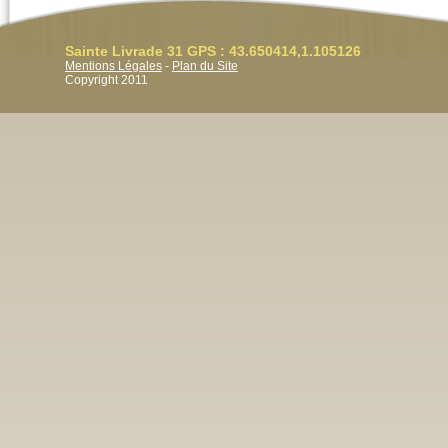
Sainte Livrade 31 GPS : 43.650414,1.105126
Mentions Légales
-
Plan du Site
Copyright 2011