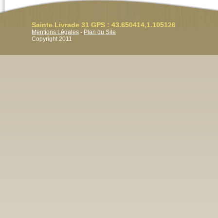
Sainte Livrade 31 GPS : 43.650414,1.105126
Mentions Légales
-
Plan du Site
Copyright 2011