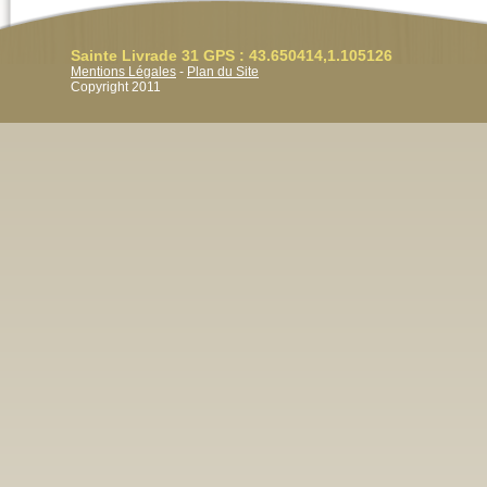
Sainte Livrade 31 GPS : 43.650414,1.105126
Mentions Légales
-
Plan du Site
Copyright 2011