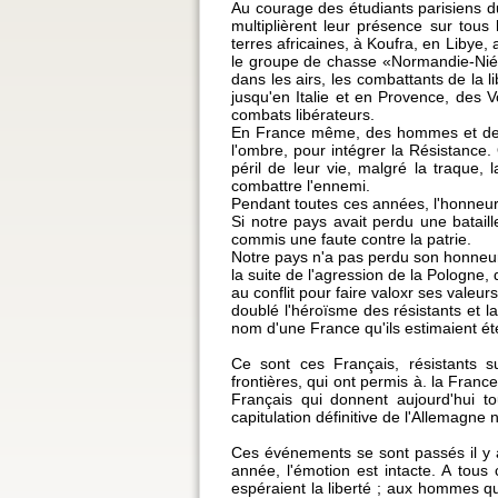
Au courage des étudiants parisiens 
multiplièrent leur présence sur tous 
terres africaines, à Koufra, en Libye,
le groupe de chasse «Normandie-Niém
dans les airs, les combattants de la 
jusqu'en Italie et en Provence, des V
combats libérateurs.
En France même, des hommes et des 
l'ombre, pour intégrer la Résistance. 
péril de leur vie, malgré la traque, 
combattre l'ennemi.
Pendant toutes ces années, l'honneur
Si notre pays avait perdu une bataille
commis une faute contre la patrie.
Notre pays n'a pas perdu son honneur.
la suite de l'agression de la Pologne, 
au conflit pour faire valoxr ses valeu
doublé l'héroïsme des résistants et l
nom d'une France qu'ils estimaient ét
Ce sont ces Français, résistants s
frontières, qui ont permis à. la Franc
Français qui donnent aujourd'hui 
capitulation définitive de l'Allemagne
Ces événements se sont passés il 
année, l'émotion est intacte. A tous
espéraient la liberté ; aux hommes q