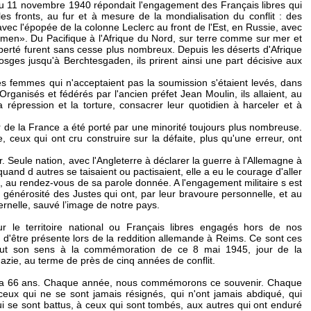
du 11 novembre 1940 répondait l'engagement des Français libres qui
les fronts, au fur et à mesure de la mondialisation du conflit : des
 avec l'épopée de la colonne Leclerc au front de l'Est, en Russie, avec
en». Du Pacifique à l'Afrique du Nord, sur terre comme sur mer et
liberté furent sans cesse plus nombreux. Depuis les déserts d'Afrique
osges jusqu'à Berchtesgaden, ils prirent ainsi une part décisive aux
femmes qui n'acceptaient pas la soumission s'étaient levés, dans
Organisés et fédérés par l'ancien préfet Jean Moulin, ils allaient, au
la répression et la torture, consacrer leur quotidien à harceler et à
 de la France a été porté par une minorité toujours plus nombreuse.
, ceux qui ont cru construire sur la défaite, plus qu'une erreur, ont
 Seule nation, avec l'Angleterre à déclarer la guerre à l'Allemagne à
quand d autres se taisaient ou pactisaient, elle a eu le courage d'aller
rs, au rendez-vous de sa parole donnée. A l'engagement militaire s est
a générosité des Justes qui ont, par leur bravoure personnelle, et au
ernelle, sauvé l’image de notre pays.
ur le territoire national ou Français libres engagés hors de nos
e d'être présente lors de la reddition allemande à Reims. Ce sont ces
tout son sens à la commémoration de ce 8 mai 1945, jour de la
 nazie, au terme de près de cinq années de conflit.
y a 66 ans. Chaque année, nous commémorons ce souvenir. Chaque
 ceux qui ne se sont jamais résignés, qui n'ont jamais abdiqué, qui
ui se sont battus, à ceux qui sont tombés, aux autres qui ont enduré