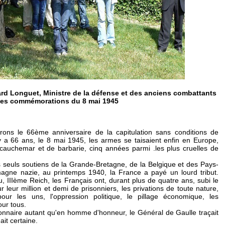
rd Longuet, Ministre de la défense et des anciens combattants
les commémorations du 8 mai 1945
s le 66ème anniversaire de la capitulation sans conditions de
l y a 66 ans, le 8 mai 1945, les armes se taisaient enfin en Europe,
auchemar et de barbarie, cinq années parmi .les plus cruelles de
es seuls soutiens de la Grande-Bretagne, de la Belgique et des Pays-
emagne nazie, au printemps 1940, la France a payé un lourd tribut.
u, IIIème Reich, les Français ont, durant plus de quatre ans, subi le
r leur million et demi de prisonniers, les privations de toute nature,
ur les uns, l'oppression politique, le pillage économique, les
our tous.
sionnaire autant qu'en homme d'honneur, le Général de Gaulle traçait
ait certaine.