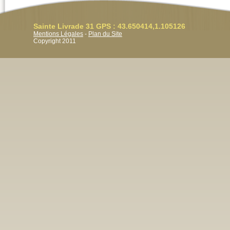
Sainte Livrade 31 GPS : 43.650414,1.105126
Mentions Légales
-
Plan du Site
Copyright 2011