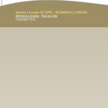
Sainte Livrade 31 GPS : 43.650414,1.105126
Mentions Légales
-
Plan du Site
Copyright 2011