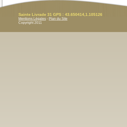
Sainte Livrade 31 GPS : 43.650414,1.105126
Mentions Légales
-
Plan du Site
Copyright 2011