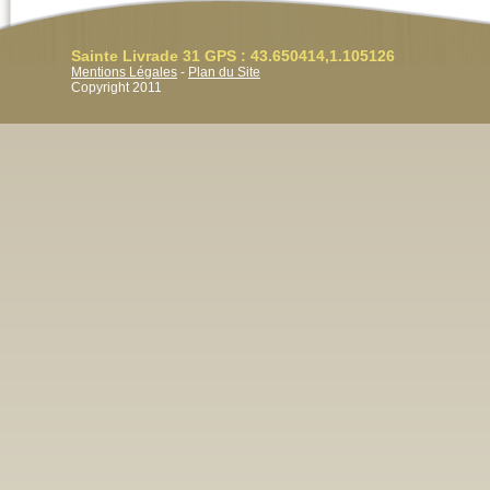
Sainte Livrade 31 GPS : 43.650414,1.105126
Mentions Légales
-
Plan du Site
Copyright 2011