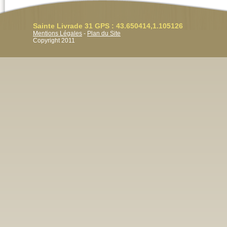
Sainte Livrade 31 GPS : 43.650414,1.105126
Mentions Légales
-
Plan du Site
Copyright 2011