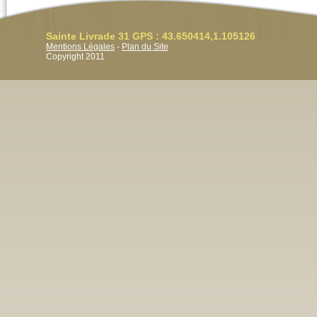
Sainte Livrade 31 GPS : 43.650414,1.105126
Mentions Légales
-
Plan du Site
Copyright 2011