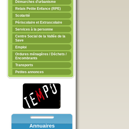
Démarches d'urbanisme
Relais Petite Enfance (RPE)
Scolarité
Périscolaire et Extrascolaire
Services à la personne
Centre Social de la Vallée de la
Save
Emploi
Ordures ménagères / Déchets /
Encombrants
Transports
Petites annonces
Annuaires