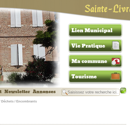
Sainte-Livr
Lien Municipal
Vie Pratique
Ma commune
Tourisme
t
Newsletter
Annonces
/ Déchets / Encombrants