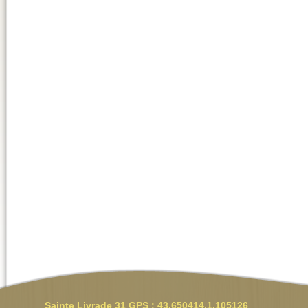
Sainte Livrade 31 GPS : 43.650414,1.105126